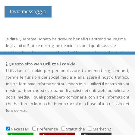
La ditta Quaranta Donato ha ricevuto benefici rientranti nel regime
degli aiuti di Stato e nel regime de minimis per i quali sussiste
l’obbligo di pubblicazione nel Registro Nazionale degli aiuti di Stato di
cui all’art. 52 della L. 234/2012.
DETTAGLI
Questo sito web utilizza i cookie
Utilizziamo i cookie per personalizzare i contenuti e gli annunci,
fornire le funzioni dei social media e analizzare il nostro traffico.
Inoltre forniamo informazioni sul modo in cui utilizzi il nostro sito ai
DONATO QUARANTA
nostri partner che si occupano di analisi dei dati web, pubblicità e
social media, i quali potrebbero combinarle con altre informazioni
che hai fornito loro o che hanno raccolto in base al tuo utilizzo dei
loro servizi.
Contatti
|
Sitemap
|
Privacy policy
© Copyright 2017 - 2026. All Rights Reserved.
Necessari
Preferenze
Statistiche
Marketing